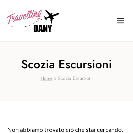
Salta
al
contenuto
Scozia Escursioni
Home
»
Scozia Escursioni
Non abbiamo trovato ciò che stai cercando,