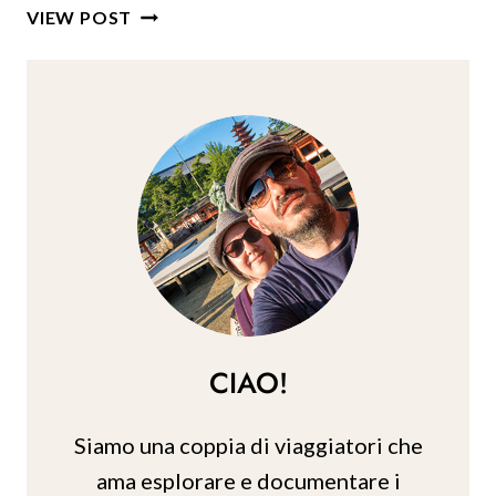
VIAGGIO
VIEW POST
IN
SCOZIA:
60
IDEE
E
SUGGERIMENTI
PER
SOUVENIR
SCOZZESI
CIAO!
Siamo una coppia di viaggiatori che
ama esplorare e documentare i