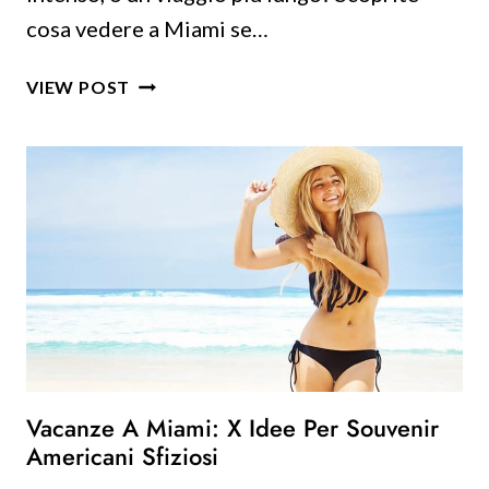
cosa vedere a Miami se…
COSA
VIEW POST
VEDERE
A
MIAMI
SE
TI
PIACE
LA
FOTOGRAFIA:
56
POSTI
DA
SOGNO!
Vacanze A Miami: X Idee Per Souvenir
Americani Sfiziosi