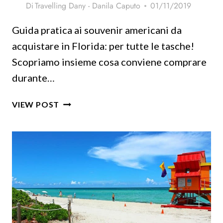
Di
Travelling Dany - Danila Caputo
01/11/2019
Guida pratica ai souvenir americani da
acquistare in Florida: per tutte le tasche!
Scopriamo insieme cosa conviene comprare
durante…
VACANZE
VIEW POST
A
MIAMI:
X
IDEE
PER
SOUVENIR
AMERICANI
SFIZIOSI