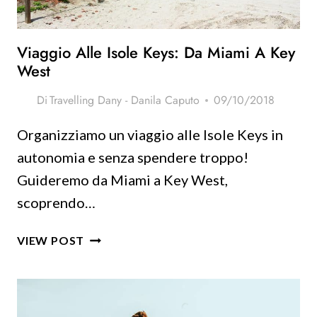
Viaggio Alle Isole Keys: Da Miami A Key
West
Di
Travelling Dany - Danila Caputo
09/10/2018
Organizziamo un viaggio alle Isole Keys in
autonomia e senza spendere troppo!
Guideremo da Miami a Key West,
scoprendo…
VIAGGIO
VIEW POST
ALLE
ISOLE
KEYS:
DA