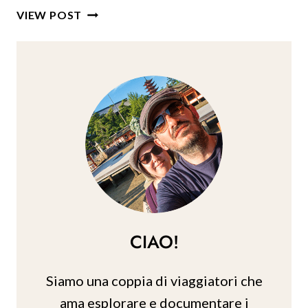
COSA
VIEW POST
FARE
A
MIAMI:
LE
MIGLIORI
ATTIVITÀ
DI
COPPIA
CIAO!
Siamo una coppia di viaggiatori che
ama esplorare e documentare i