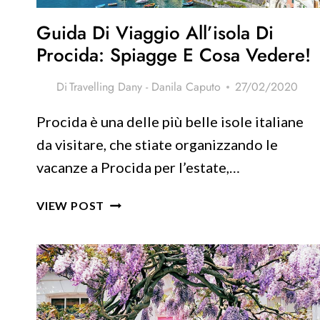
Guida Di Viaggio All’isola Di
Procida: Spiagge E Cosa Vedere!
Di
Travelling Dany - Danila Caputo
27/02/2020
Procida è una delle più belle isole italiane
da visitare, che stiate organizzando le
vacanze a Procida per l’estate,…
GUIDA
VIEW POST
DI
VIAGGIO
ALL’ISOLA
DI
PROCIDA:
SPIAGGE