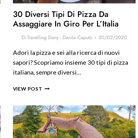
30 Diversi Tipi Di Pizza Da
Assaggiare In Giro Per L’Italia
Di
Travelling Dany - Danila Caputo
20/02/2020
Adori la pizza e sei alla ricerca di nuovi
sapori? Scopriamo insieme 30 tipi di pizza
italiana, sempre diversi…
30
VIEW POST
DIVERSI
TIPI
DI
PIZZA
DA
ASSAGGIARE