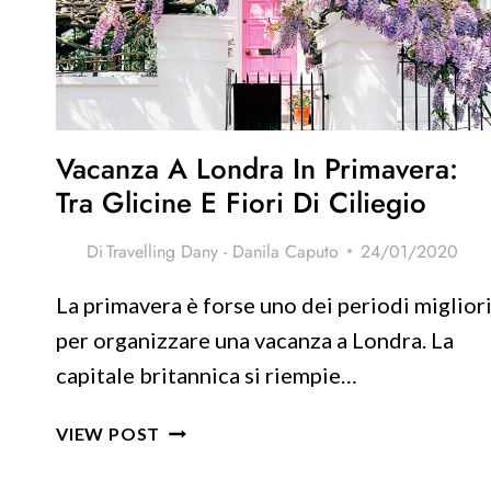
E
COSA
VEDERE!
Vacanza A Londra In Primavera:
Tra Glicine E Fiori Di Ciliegio
Di
Travelling Dany - Danila Caputo
24/01/2020
La primavera è forse uno dei periodi miglior
per organizzare una vacanza a Londra. La
capitale britannica si riempie…
VACANZA
VIEW POST
A
LONDRA