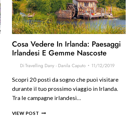
IN
GIRO
PER
L’ITALIA
Cosa Vedere In Irlanda: Paesaggi
Irlandesi E Gemme Nascoste
Di
Travelling Dany - Danila Caputo
11/12/2019
i
Scopri 20 posti da sogno che puoi visitare
durante il tuo prossimo viaggio in Irlanda.
Tra le campagne irlandesi…
COSA
VIEW POST
VEDERE
IN