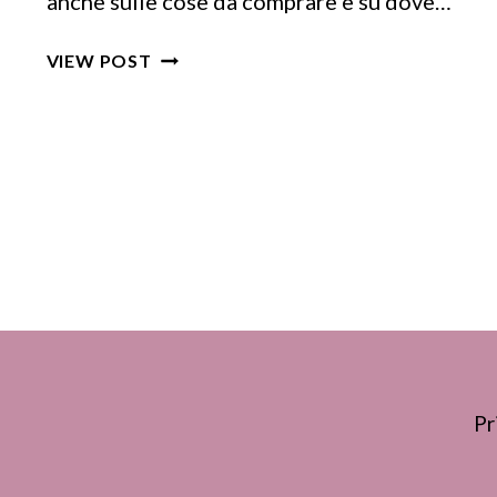
anche sulle cose da comprare e su dove…
VIAGGIO
VIEW POST
IN
IRLANDA:
GUIDA
FACILE
AI
MIGLIORI
SOUVENIR
IRLANDESI
Pr