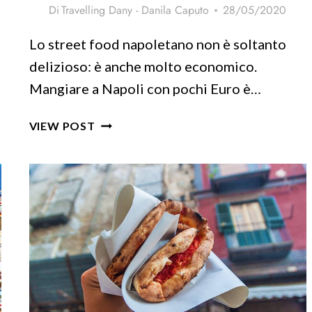
Di
Travelling Dany - Danila Caputo
28/05/2020
Lo street food napoletano non è soltanto
delizioso: è anche molto economico.
Mangiare a Napoli con pochi Euro è…
CIBI
VIEW POST
DA
STREET
FOOD
NAPOLETANO
–
MANGIARE
IN
ECONOMIA!