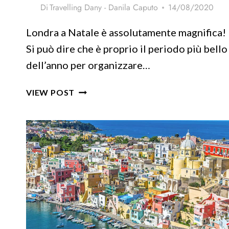
Di
Travelling Dany - Danila Caputo
14/08/2020
Londra a Natale è assolutamente magnifica!
Si può dire che è proprio il periodo più bello
dell’anno per organizzare…
VISITARE
VIEW POST
LONDRA
A
NATALE:
GUIDA
FACILE
E
AGGIORNATA
AL
2025