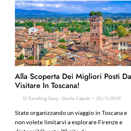
IN
PRIMAVERA:
TRA
GLICINE
E
FIORI
DI
CILIEGIO
Alla Scoperta Dei Migliori Posti D
Visitare In Toscana!
Di
Travelling Dany - Danila Caputo
20/11/2019
State organizzando un viaggio in Toscana e
non volete limitarvi a esplorare Firenze e