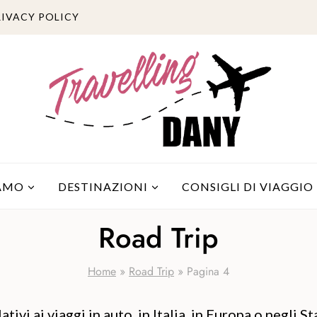
RIVACY POLICY
IAMO
DESTINAZIONI
CONSIGLI DI VIAGGIO
Road Trip
Home
»
Road Trip
»
Pagina 4
ativi ai viaggi in auto, in Italia, in Europa o negli S