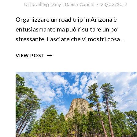
Di
Travelling Dany - Danila Caputo
23/02/2017
Organizzare un road trip in Arizona è
entusiasmante ma può risultare un po’
stressante. Lasciate che vi mostri cosa…
IL
VIEW POST
GRAND
CANYON:
COSA
VEDERE
IN
1
GIORNO