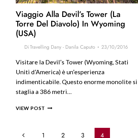
Viaggio Alla Devil’s Tower (la
Torre Del Diavolo) In Wyoming
(USA)
Di
Travelling Dany - Danila Caputo
23/10/2016
Visitare la Devil’s Tower (Wyoming, Stati
Uniti d’America) è un’esperienza
indimenticabile. Questo enorme monolite si
staglia a 386 metri…
VIAGGIO
VIEW POST
ALLA
DEVIL’S
Navigazione
TOWER
Pagina
1
2
3
4
(LA