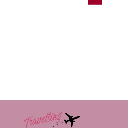
Pagina
TORRE
Precedente
DEL
DIAVOLO)
IN
WYOMING
(USA)