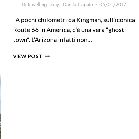
Di
Travelling Dany - Danila Caputo
06/01/2017
A pochi chilometri da Kingman, sull’iconica
Route 66 in America, c’è una vera “ghost
town“. L’Arizona infatti non…
ROUTE
VIEW POST
66:
OATMAN,
LA
CITTÀ
FANTASMA