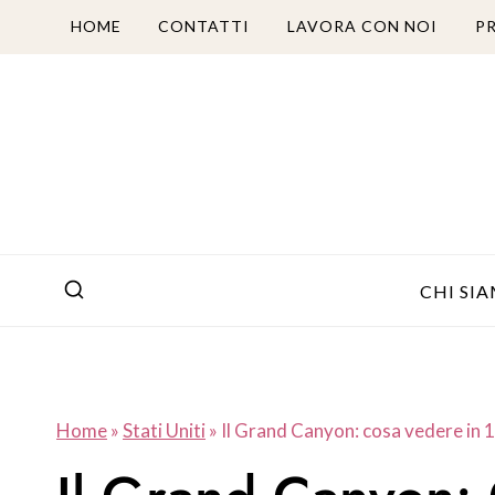
Salta
HOME
CONTATTI
LAVORA CON NOI
P
al
contenuto
CHI SI
Home
»
Stati Uniti
»
Il Grand Canyon: cosa vedere in 