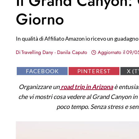
Il Grand Canyon: 
Giorno
In qualità di Affiliato Amazon io ricevo un guadagno 
Di
Travelling Dany - Danila Caputo
Aggiornato il
09/0
S
S
S
FACEBOOK
PINTEREST
X (
H
H
H
A
A
A
Organizzare un
road trip in Arizona
è entusia
R
R
R
E
E
E
che vi mostri cosa vedere al Grand Canyon in 
O
O
O
N
N
N
poco tempo. Senza stress e sen