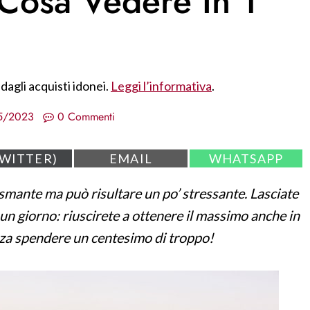
Cosa Vedere In 1
dagli acquisti idonei.
Leggi l’informativa
.
5/2023
0 Commenti
S
S
TWITTER)
EMAIL
WHATSAPP
H
H
A
A
smante ma può risultare un po’ stressante. Lasciate
R
R
E
E
un giorno: riuscirete a ottenere il massimo anche in
O
O
N
N
za spendere un centesimo di troppo!