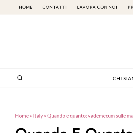
Salta
HOME
CONTATTI
LAVORA CON NOI
P
al
contenuto
CHI SI
Home
»
Italy
»
Quando e quanto: vademecum sulle man