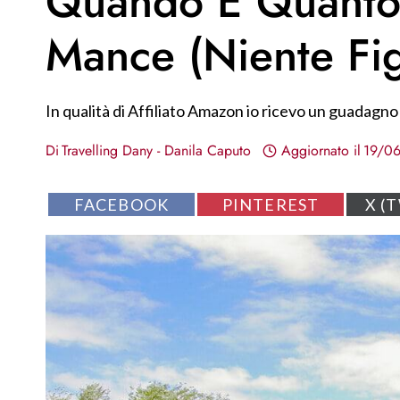
Quando E Quanto
Mance (niente Fi
In qualità di Affiliato Amazon io ricevo un guadagno 
Di
Travelling Dany - Danila Caputo
Aggiornato il
19/0
S
S
S
FACEBOOK
PINTEREST
X (
H
H
H
A
A
A
R
R
R
E
E
E
O
O
O
N
N
N