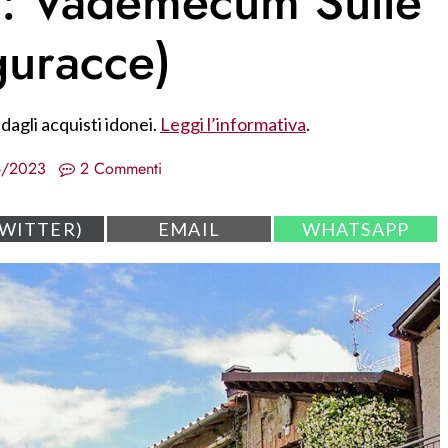
: Vademecum Sulle
guracce)
dagli acquisti idonei.
Leggi l’informativa
.
6/2023
2 Commenti
S
S
TWITTER)
EMAIL
WHATSAPP
H
H
A
A
R
R
E
E
O
O
N
N