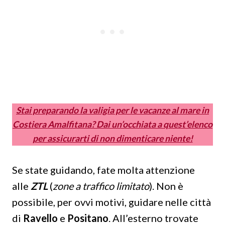
Stai preparando la valigia per le vacanze al mare in
Costiera Amalfitana? Dai un’occhiata a quest’elenco
per assicurarti di non dimenticare niente!
Se state guidando, fate molta attenzione
alle
ZTL
(
zone a traffico limitato
). Non è
possibile, per ovvi motivi, guidare nelle città
di
Ravello
e
Positano
. All’esterno trovate