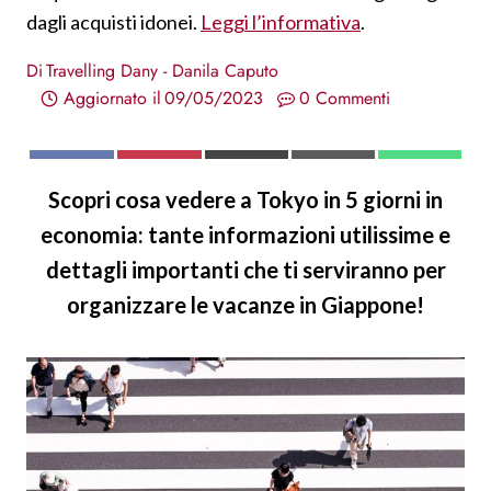
dagli acquisti idonei.
Leggi l’informativa
.
Di
Travelling Dany - Danila Caputo
Aggiornato il
09/05/2023
0 Commenti
S
S
S
S
S
F
P
X
E
W
H
H
H
H
H
A
I
(
M
H
Scopri cosa vedere a Tokyo in 5 giorni in
A
A
A
A
A
C
N
T
A
A
R
R
R
R
R
E
T
W
I
T
economia: tante informazioni utilissime e
E
E
E
E
E
B
E
I
L
S
O
O
O
O
O
O
R
T
A
dettagli importanti che ti serviranno per
N
N
N
N
N
O
E
T
P
K
S
E
P
organizzare le vacanze in Giappone!
T
R
)