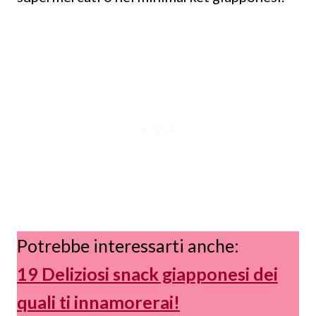
Potrebbe interessarti anche:
19 Deliziosi snack giapponesi dei
quali ti innamorerai!